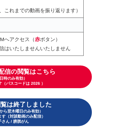
、これまでの動画を振り返ります）
OMへアクセス（
赤
ボタン）
信はいたしませんいたしません
配信の閲覧はこちら
日時のみ有効）
（パスコードは 2026 ）
閲覧は終了しました
から翌木曜日のみ有効）
ます
（対談動画のみ配信）
さん / 膀胱がん