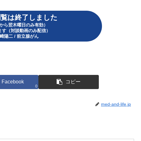
閲覧は終了しました
から翌木曜日のみ有効）
ます
（対談動画のみ配信）
﨑陽二 / 前立腺がん
Facebook
コピー
0
med-and-life.jp