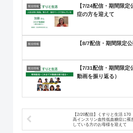
【7/24配信・期間限定
配信情報
症の方を迎えて
【8/7配信・期間限定公
配信情報
【7/31配信・期間限定
配信情報
動画を振り返る）
【2/20配信】くすりと生活 170
高インスリン血性低血糖症に罹
している方のお母様を迎えて