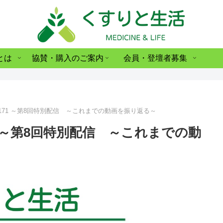
とは
協賛・購入のご案内
会員・登壇者募集
 171 ～第8回特別配信 ～これまでの動画を振り返る～
71 ～第8回特別配信 ～これまでの動