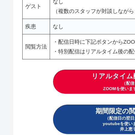
なし
ゲスト
（複数のスタッフが対談しながら
疾患
なし
・配信日時に下記ボタンからZO
閲覧方法
・特別配信はリアルタイム後の配
リアルタイム
（配信
ZOOMを使います
期間限定の
（配信日の翌日
youtubeを使い
井上恵子